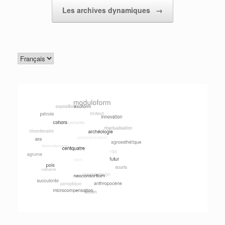
Les archives dynamiques
→
Choisir
une
langue