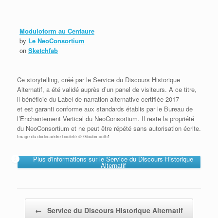
Moduloform au Centaure
by
Le NeoConsortium
on
Sketchfab
Ce storytelling, créé par le Service du Discours Historique
Alternatif, a été validé auprès d’un panel de visiteurs. A ce titre,
il bénéficie du Label de narration alternative certifiée 2017
et est garanti conforme aux standards établis par le Bureau de
l’Enchantement Vertical du
NeoConsortium
. Il reste la propriété
du
NeoConsortium
et ne peut être répété sans autorisation écrite.
Image du dodécaèdre bouleté © Gloubmouth1
Plus d'informations sur le Service du Discours Historique
Alternatif
Post navigation
←
Service du Discours Historique Alternatif