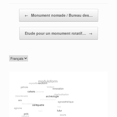
Post navigation
←
Monument nomade / Bureau des…
Etude pour un monument rotatif…
→
Choisir
une
langue