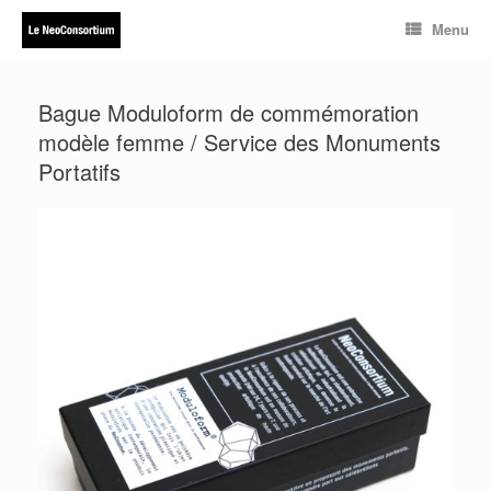
Skip
Menu
to
content
Bague Moduloform de commémoration
modèle femme / Service des Monuments
Portatifs