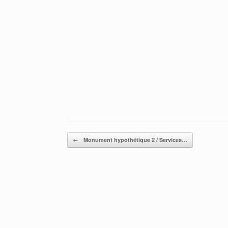
Post navigation
←
Monument hypothétique 2 / Services…